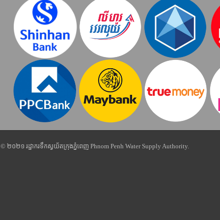
© ២០២១ រដ្ឋាករទឹកស្វយ័តក្រុងភ្នំពេញ Phnom Penh Water Supply Authority.