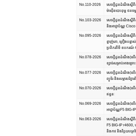
No.110-2026
សេចក្តីជូនដំណឹងស្តីពីកា
ម៉ាស៊ីនបោះពុម្ព ថតចម
No.103-2026
សេចក្តីជូនដំណឹងស្តីពីក
និងអាជ្ញាប័ណ្ណ Cisc
No.095-2026
សេចក្តីជូនដំណឹងស្តីពីក
ខ្លាញ់គោ, គ្រឿងបន្លាស់
ប្រតិករគីមី ឧបករណ
No.078-2026
សេចក្តីជូនដំណឹង(លើកទី២
ខ្សាច់សម្រាប់អាងច្រោះ
No.077-2026
សេចក្តីជូនដំណឹង(លើកទី
ព្យូទ័រ និងសម្ភារបរិក្ខារ
No.070-2026
សេចក្តីជូនដំណឹង(លើកទី
ឥន្ធនៈ
No.069-2026
សេចក្តីជូនដំណឹង(លើកទី២
អាជ្ញាប័ណ្ណF5 BIG-IP 
No.063-2026
សេចក្តីជូនដំណឹងស្តីពីកា
F5 BIG-IP r4600, បរិក្
និងកាវ និងវិក្កយបត្រថ្