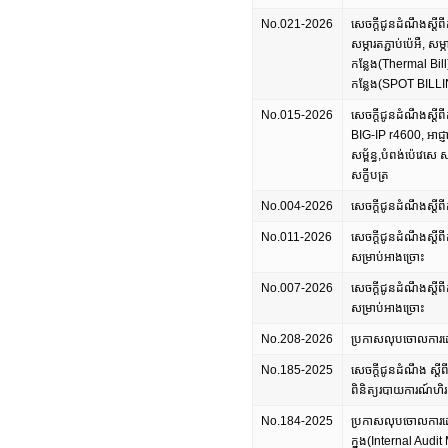
No.021-2026
សេចក្តីជូនដំណឹងស្តីពីក
សម្ភារតភ្ជាប់ប៉េអឺ, សម
កន្លែង(Thermal Bill) 
កន្លែង(SPOT BILL
No.015-2026
សេចក្តីជូនដំណឹងស្តីពីក
BIG-IP r4600, អាជ្ញា
សម្ព័ន្ធ,បំពង់ប៉េវេសេ ស
សក្ខីបត្រ
No.004-2026
សេចក្តីជូនដំណឹងស្តីពីក
No.011-2026
សេចក្តីជូនដំណឹងស្តីពី
សម្រាប់អាងច្រោះ
No.007-2026
សេចក្តីជូនដំណឹងស្តីពីកា
សម្រាប់អាងច្រោះ
No.208-2026
ប្រកាសលុបចោលការដេញថ្
No.185-2025
សេចក្តីជូនដំណឹង ស្តី
ពិនិត្យរបាយការណ៍ហិរ
No.184-2025
ប្រកាសលុបចោលការដេញថ
ក្នុង(Internal Audit