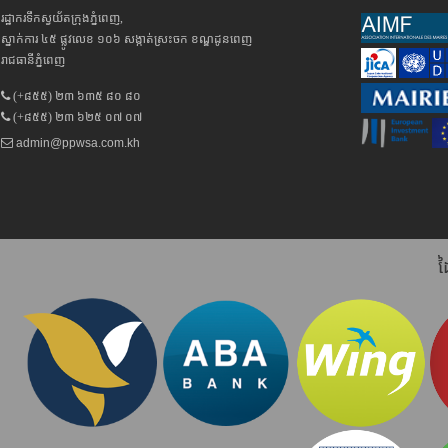
រដ្ឋាករទឹកស្វយ័តក្រុងភ្នំពេញ,
ស្នាក់ការ ៤៥ ផ្លូវលេខ ១០៦ សង្កាត់ស្រះចក ខណ្ឌដូនពេញ
រាជធានីភ្នំពេញ
(+៨៥៥) ២៣ ៦៣៥ ៨០ ៨០
(+៨៥៥) ២៣ ៦២៥ ០៧ ០៧
admin@ppwsa.com.kh
ដ