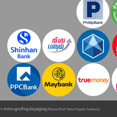
© ២០២១ រដ្ឋាករទឹកស្វយ័តក្រុងភ្នំពេញ Phnom Penh Water Supply Authority.