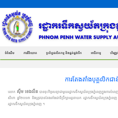
ទំព័រដើម
ការវិនិយោគ
ប្រព័ន្ធផលិតកម្ម និងផ្គត់ផ្គង់ទឹក
អាជីវកម្ម
ហិរញ្ញវត
ការតែងតាំងបុគ្គលិកជាន់ខ
ស៊ឹម ខេងលីន
លោក
​ បានចុះកិច្ចសន្យាជាមួយរដ្ឋាករទឹកស្វយ័តក្រុងភ្នំពេញក្នុងការបំព
សីហា ឆ្នាំ២០១៣ និងត្រូវបានតែងតាំងជាទីប្រឹក្សាអគ្គនាយក រដ្ឋាករទឹកស្វយ័តក្រុងភ្នំ
រដ្ឋាករទឹកស្វយ័តក្រុងភ្នំពេញ ។