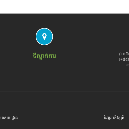
(+៨៥
ទីស្នាក់ការ
(+៨៥
បម
អាសយដ្ឋាន
ដៃគូរអភិវឌ្ឍន៍