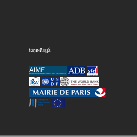
ដៃគូរអភិវឌ្ឍន៍