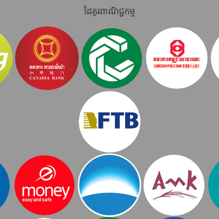
ដៃគូរពាណិជ្ជកម្ម