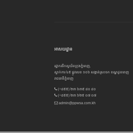
អាសយដ្ឋាន
រដ្ឋាករទឹកស្វយ័តក្រុងភ្នំពេញ,
ស្នាក់ការ ៤៥ ផ្លូវលេខ ១០៦ សង្កាត់ស្រះចក ខណ្ឌដូនពេញ
រាជធានីភ្នំពេញ
(+៨៥៥) ២៣ ៦៣៥ ៨០ ៨០
(+៨៥៥) ២៣ ៦២៥ ០៧ ០៧
admin@ppwsa.com.kh