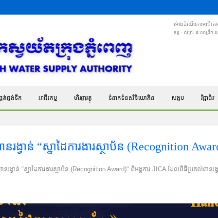
ម៉ោងដំណើរការអាជីវកម្
ចន្ទ - សុក្រ: ៨:០០ព្រឹក
គត់ផ្គង់ទឹក
អាជីវកម្ម
ហិរញ្ញវត្ថុ
ទំនាក់ទំនងវិនិយោគិន
សង្គម
វិជ្ជាជីវៈ
នរង្វាន់ “ស្នាដៃការងារស្ថាប័ន (Recognition Awar
ានរង្វាន់ "ស្នាដៃការងារស្ថាប័ន (Recognition Award)" ពីអង្គការ JICA ដែលពិធីប្រគល់​ពានរង្វាន់