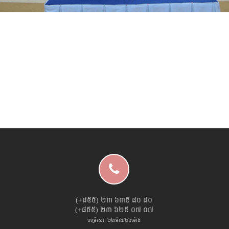
(+៨៥៥) ២៣ ៦៣៥ ៨០ ៨០
(+៨៥៥) ២៣ ៦២៥ ០៧ ០៧
បម្រើសេវា ២៤ម៉ោង/២៤ម៉ោង