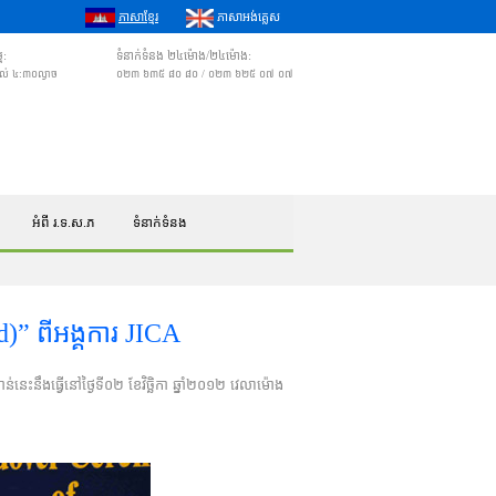
ភាសាខ្មែរ
ភាសាអង់គ្លេស
ម:
ទំនាក់ទំនង ២៤ម៉ោង/២៤ម៉ោង:
 ដល់ ៤:៣០ល្ងាច
០២៣ ៦៣៥ ៨០ ៨០ / ០២៣ ៦២៥ ០៧ ០៧
អំពី រ.ទ.ស.ភ
ទំនាក់ទំនង
d)” ពីអង្គការ JICA
​នេះនឹងធ្វើ​នៅថ្ងៃទី០២ ខែវិច្ឆិកា ឆ្នាំ២០១២ វេលាម៉ោង