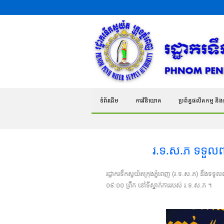
ទំព័រដើម
ការវិនិយោគ
ប្រព័ន្ធផលិតកម្ម និងផ្
រ.ទ.ស.ភ ទទួលពា
រដ្ឋាករទឹកស្វយ័តក្រុងភ្នំពេញ (រ.ទ.ស.ភ) នឹងទទួលព
០៩:០០ ព្រឹក នៅទីស្នាក់ការរបស់ រ.ទ.ស.ភ ។