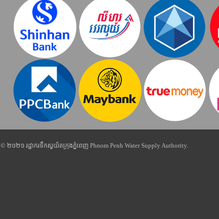
© ២០២១ រដ្ឋាករទឹកស្វយ័តក្រុងភ្នំពេញ Phnom Penh Water Supply Authority.