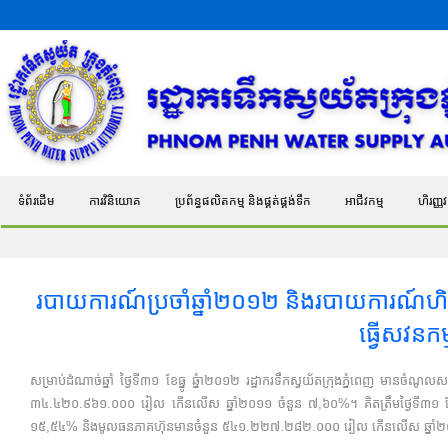
ទំព័រដើម
ការវិនិយោគ
ប្រព័ន្ធផលិតកម្ម និងផ្គត់ផ្គង់ទឹក
អាជីវកម្ម
ហិរញ្ញវត
របាយការណ៍ប្រចាំឆ្នាំ២០១២ និងរបាយការណ៍ហិរញ្ញវ
ធ្វើសវនក
សម្រាប់ដំណាច់ឆ្នាំ ថ្ងៃទី៣១ ខែធ្នូ ឆ្នំា២០១២ រដ្ឋាករទឹកស្វយ័តក្រុងភ្នំពេញ 
៣៤.៤២០.៩៦១.០០០ រៀល កើនលើស ឆ្នាំ២០១១ ចំនួន ៧,៦០%។ គិតត្រឹមថ្ងៃទី៣១ ខែធ
១៥,៥៤% និងមូលធនភាគហ៊ុនមានចំនួន ៥៤១.២២៧.២៨២.០០០ រៀល កើនលើស ឆ្នាំ