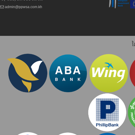
admin@ppwsa.com.kh
ដ