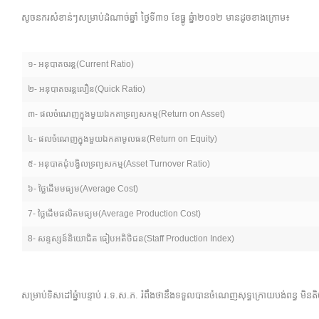
សូចនករសំខាន់ៗសម្រាប់ដំណាច់ឆ្នាំ ថ្ងៃទី៣១ ខែធ្នូ ឆ្នំា២០១២ មានដូចខាងក្រោម៖
១- អនុបាតចរន្ត(Current Ratio)
២- អនុបាតចរន្តលឿន(Quick Ratio)
៣- ផលចំណេញក្នុងមួយឯកតាទ្រព្យសកម្ម(Return on Asset)
៤- ផលចំណេញក្នុងមួយឯកតាមូលធន(Return on Equity)
៥- អនុបាតជុំបង្វិលទ្រព្យសកម្ម(Asset Turnover Ratio)
៦- ថ្លៃដើមមធ្យម(Average Cost)
7- ថ្លៃដើមផលិតមធ្យម(Average Production Cost)
8- សន្ទស្សន៍និយោជិត ធៀបអតិថិជន(Staff Production Index)
សម្រាប់ទិសដៅឆ្នំាបន្ទាប់ រ.ទ.ស.ភ. រំពឹងថានឹងទទួលបានចំណេញសុទ្ធក្រោយបង់ពន្ធ មិ