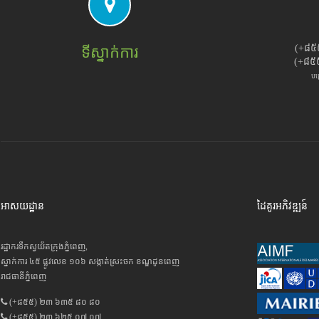
(+៨៥
ទីស្នាក់ការ
(+៨៥
បម
អាសយដ្ឋាន
ដៃគូរអភិវឌ្ឍន៍
រដ្ឋាករទឹកស្វយ័តក្រុងភ្នំពេញ,
ស្នាក់ការ ៤៥ ផ្លូវលេខ ១០៦ សង្កាត់ស្រះចក ខណ្ឌដូនពេញ
រាជធានីភ្នំពេញ
(+៨៥៥) ២៣ ៦៣៥ ៨០ ៨០
(+៨៥៥) ២៣ ៦២៥ ០៧ ០៧