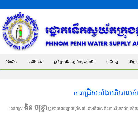
ទំព័រដើម
ការវិនិយោគ
ប្រព័ន្ធផលិតកម្ម និងផ្គត់ផ្គង់ទឹក
អាជីវកម្ម
ហិរញ្ញវត
ការជ្រើសតាំងអភិបាលត
ងិន ចន្ទ្រា
លោកស្រី
ត្រូវបានបោះឆ្នោតជ្រើសតាំងជាអភិបាលតំណាងនិយោជិត ហើយត្រូវប