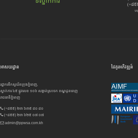
ទីស្នាក់ការ
(+៨៥
បម
អាសយដ្ឋាន
ដៃគូរអភិវឌ្ឍន៍
រដ្ឋាករទឹកស្វយ័តក្រុងភ្នំពេញ,
ស្នាក់ការ ៤៥ ផ្លូវលេខ ១០៦ សង្កាត់ស្រះចក ខណ្ឌដូនពេញ
រាជធានីភ្នំពេញ
(+៨៥៥) ២៣ ៦៣៥ ៨០ ៨០
(+៨៥៥) ២៣ ៦២៥ ០៧ ០៧
admin@ppwsa.com.kh