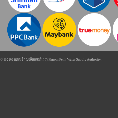
© ២០២១ រដ្ឋាករទឹកស្វយ័តក្រុងភ្នំពេញ Phnom Penh Water Supply Authority.