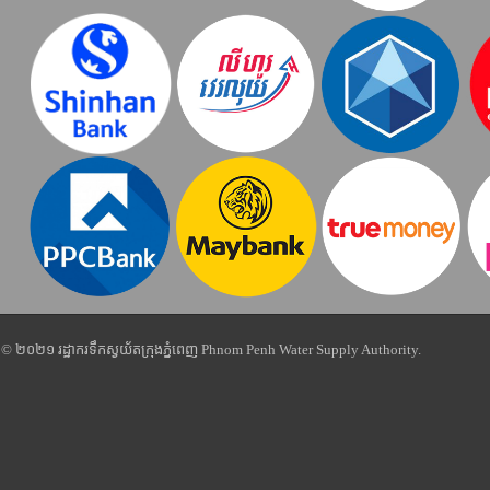
© ២០២១ រដ្ឋាករទឹកស្វយ័តក្រុងភ្នំពេញ Phnom Penh Water Supply Authority.