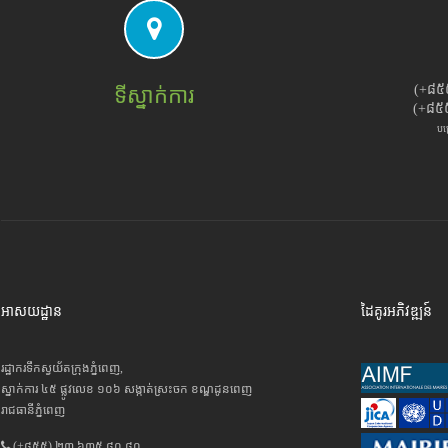
(+៨៥
ទីស្នាក់ការ
(+៨៥
បម
អាសយដ្ឋាន
ដៃគូរអភិវឌ្ឍន៍
រដ្ឋាករទឹកស្វយ័តក្រុងភ្នំពេញ,
ស្នាក់ការ ៤៥ ផ្លូវលេខ ១០៦ សង្កាត់ស្រះចក ខណ្ឌដូនពេញ
រាជធានីភ្នំពេញ
(+៨៥៥) ២៣ ៦៣៥ ៨០ ៨០