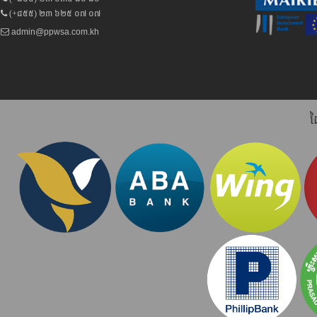
(+៨៥៥) ២៣ ៦២៥ ០៧ ០៧
admin@ppwsa.com.kh
ដ