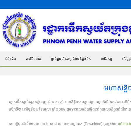
ទំព័រដើម
ការវិនិយោគ
ប្រព័ន្ធផលិតកម្ម និងផ្គត់ផ្គង់ទឹក
អាជីវកម្ម
ហិរញ្ញវត
មហាសន្និ
រដ្ឋាករទឹកស្វយ័តក្រុងភ្នំពេញ (រ.ទ.ស.ភ) មានកិត្តិយសសូមជម្រាបជូនដំណឹងដល់ភាគហ៊ុនិក 
លើកទី២ នៅថ្ងៃទី២៤ ខែមេសា ឆ្នាំ២០១៤ ដូចមានសេចក្តីលម្អិតនៅក្នុងសេចក្តីជូនដំណឹ
សេចក្តីជូនដំណឹងលេខ ០៧២ ស.ជ.ណ អាចទាញយក (Download) ចុចត្រង់នេះ
(Click 