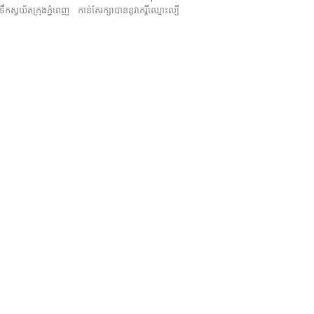
័តក្រុងភ្នំពេញ កាន់តែរក្សាបាននូវកេរ្តិ៍ឈ្មោះល្បី