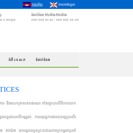
ភាសាខ្មែរ
ភាសាអង់គ្លេស
ម:
ទំនាក់ទំនង ២៤ម៉ោង/២៤ម៉ោង:
 ដល់ ៤:៣០ល្ងាច
០២៣ ៦៣៥ ៨០ ៨០ / ០២៣ ៦២៥ ០៧ ០៧
អំពី រ.ទ.ស.ភ
ទំនាក់ទំនង
CTICES
ង្គការ និងសហគ្រាស​សាធារណៈ​​ទាំង​ឡាយ​លើពិភពលោក
លអាជីកម្មខ្ពស់, ការ​អនុវត្ត​ការងារ​បានល្អប្រសើរ
ែម​ សាឯម
ឯកអគ្គ​រាជ​ទូត​ព្រះរាជាណាចក្រកម្ពុជាប្រចាំ