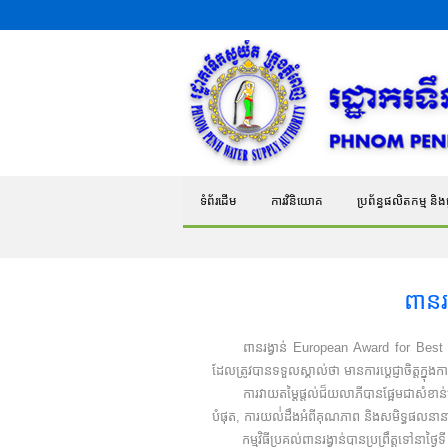
ទំព័រដើម
ការវិនិយោគ
ប្រព័ន្ធផលិតកម្ម និងផ្
ពាន
ពានរង្វាន់ European Award for Best Practi
ដែលត្រូវបានទទួលស្គាល់ថា មានការប្តេជ្ញាចិត្តក្
ការវាយតម្តៃផ្តល់ជ៏យលាភីបានផ្អែមជាសំខាន់ទៅល
បំផុត, ការយល់់ដឹងអំពីគុណភាព និងសមិទ្ធផលនា
​ កម្មវិធីប្រគល់ពានរង្វាន់បានប្រព្រឹត្តទៅន