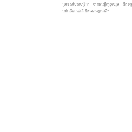
ប្រទេសប៊ែលហ្សិុក បានអញ្ជើញចូលរូម និងទទួលពានរ
នៅលើឆាកជាតិ និងឆាកអន្តរជាតិ។