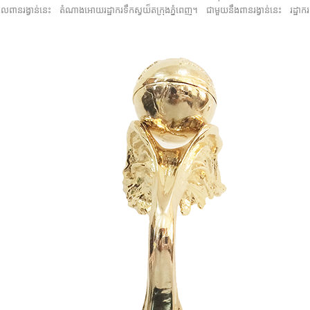
ង្វាន់នេះ តំណាងអោយរដ្ឋាករទឹកស្វយ៏តក្រុងភ្នំពេញ។ ជាមួយនឹងពានរង្វាន់នេះ រដ្ឋាករទឹកស្វយ