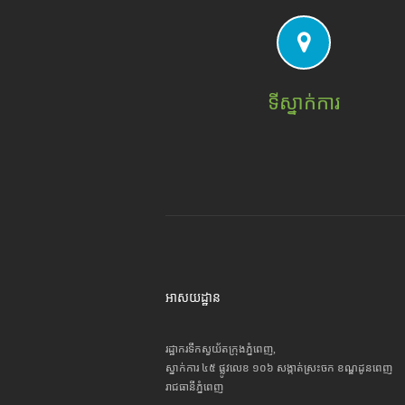
ទីស្នាក់ការ
អាសយដ្ឋាន
រដ្ឋាករទឹកស្វយ័តក្រុងភ្នំពេញ,
ស្នាក់ការ ៤៥ ផ្លូវលេខ ១០៦ សង្កាត់ស្រះចក ខណ្ឌដូនពេញ
រាជធានីភ្នំពេញ