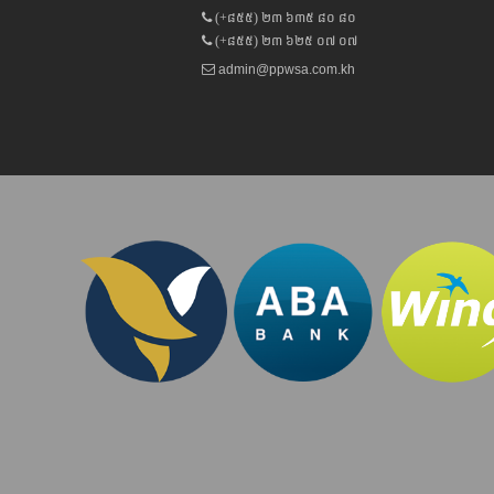
(+៨៥៥) ២៣ ៦៣៥ ៨០ ៨០
(+៨៥៥) ២៣ ៦២៥ ០៧ ០៧
admin@ppwsa.com.kh