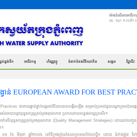
ម៉ោងដំណើរការអាជីវកម្
ចន្ទ - សុក្រ: ៨:០០ព្រឹក
គត់ផ្គង់ទឹក
អាជីវកម្ម
ហិរញ្ញវត្ថុ
ទំនាក់ទំនងវិនិយោគិន
សង្គម
វិជ្ជាជីវៈ
រង្វាន់ EUROPEAN AWARD FOR BEST PRA
ces ជាពានរង្វាន់ថ្នាក់អន្តរជាតិដែលបានបង្កើតឡើង សម្រាប់ប្រគល់ជូនបណ្តាក្រុមហ៊ុនអ
នុងការសំរេចបាននូវយុទ្ធសាស្រ្តគ្រប់គ្រងគុណភាព ប្រកបដោយលទ្ធផលល្អប្រសើរ។
ើយុទ្ធសាស្រ្តគ្រប់គ្រងគុណភាព (Quality Management Strategies) ដោយរាប់បញ្ចូននូវលទ្ធផ
នា។
ាថ្ងៃទី ០១ ខែ មិថុនា ឆ្នាំ២០១៤ នៅទីក្រងប្រ៊ុយសែលប្រទេសប៊ែលហ្សុិក ដោយ
ឯកឧត្តម ហ