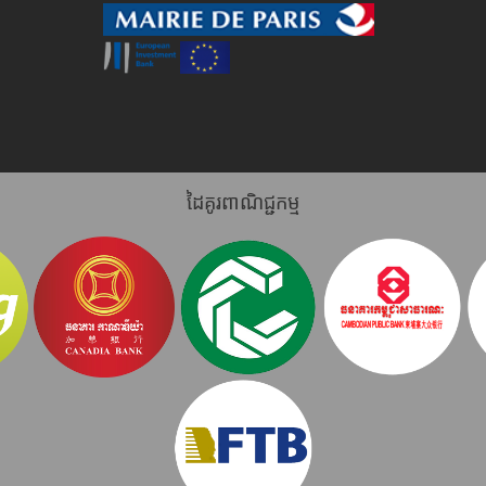
ដៃគូរពាណិជ្ជកម្ម