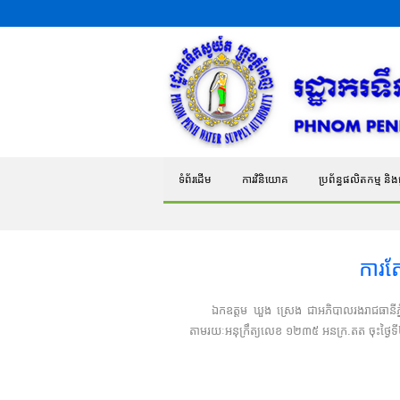
ទំព័រដើម
ការវិនិយោគ
ប្រព័ន្ធផលិតកម្ម និងផ្
ការតែ
ឯកឧត្តម ឃួង ​ស្រេង ​ជា​អភិបាល​រងរាជ​ធានីភ្នំ
តាមរយៈអនុក្រឹត្យលេខ ១២៣៥ អនក្រ.តត ចុះថ្ងៃ