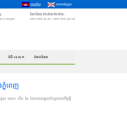
ភាសាខ្មែរ
ភាសាអង់គ្លេស
ម:
ទំនាក់ទំនង ២៤ម៉ោង/២៤ម៉ោង:
 ដល់ ៤:៣០ល្ងាច
០២៣ ៦៣៥ ៨០ ៨០ / ០២៣ ៦២៥ ០៧ ០៧
អំពី រ.ទ.ស.ភ
ទំនាក់ទំនង
ងភ្នំពេញ
 ជំនួស លោក កើត ឆែ ដែលបានផ្ទេរទៅទទួលភារកិច្ចថ្មី ​