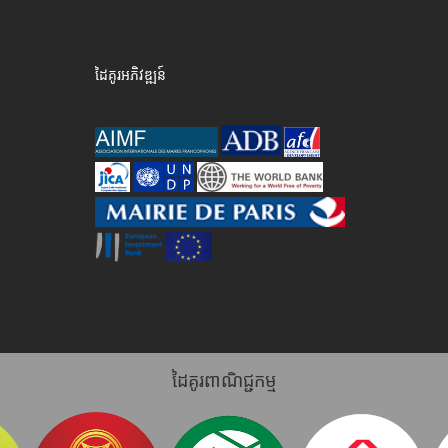
ដៃគូរអភិវឌ្ឍន៍
ដៃគូរពាណិជ្ជកម្ម