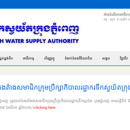
ម៉ោងដំណើរការអាជីវកម្
ចន្ទ - សុក្រ: ៨:០០ព្រឹក
គត់ផ្គង់ទឹក
អាជីវកម្ម
ហិរញ្ញវត្ថុ
ទំនាក់ទំនងវិនិយោគិន
សង្គម
វិជ្ជាជីវៈ
ងតំាងសមាជិកក្រុមប្រឹក្សាភិបាលរដ្ឋាករទឹកស្វយ័តក្រុ
ពេញ​ ត្រូវបានតែងតាំងជាសមាជិកក្រុមប្រឹក្សាភិបាលរដ្ឋាករទឹកស្វយ័ត ក្រុងភ្នំពេញ អាណត្តិទី៥
ទី២៥ ខែសីហា ឆ្នាំ២០១៤។
clicking here