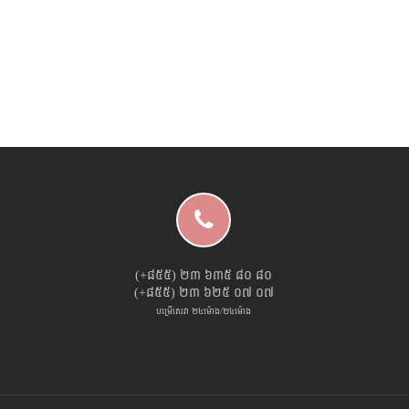
(+៨៥៥) ២៣ ៦៣៥ ៨០ ៨០
(+៨៥៥) ២៣ ៦២៥ ០៧ ០៧
បម្រើសេវា ២៤ម៉ោង/២៤ម៉ោង