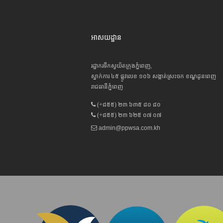
អាសយដ្ឋាន
រដ្ឋាករទឹកស្វយ័តក្រុងភ្នំពេញ,
ស្នាក់ការ ៤៥ ផ្លូវលេខ ១០៦ សង្កាត់ស្រះចក ខណ្ឌដូនពេញ
រាជធានីភ្នំពេញ
(+៨៥៥) ២៣ ៦៣៥ ៨០ ៨០
(+៨៥៥) ២៣ ៦២៥ ០៧ ០៧
admin@ppwsa.com.kh