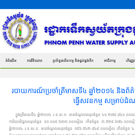
ទំព័រដើម
ការវិនិយោគ
ប្រព័ន្ធផលិតកម្ម និងផ្គត់ផ្គង់ទឹក
អាជីវកម្ម
ហិរញ្ញវត
​រ​បាយការណ៍​ប្រចាំ​ត្រី​មាសទី៤ ឆ្នាំ២០១៤ និង​ព័ត៌​មាន​
ធ្វើ​សវ​នកម្ម ​សម្រាប់​ដំ
ក្នុងត្រីមាសទី៤ ឆ្នំា២០១៤ រ.ទ.ស.ភ. មានចំណូលសរុបចំនួន ៤១.២៧៩.៨៤០.០០០រ
ការិយបរិច្ឆេទសរុបចំនួន ១១.០០៩.៦៣៣.០០០រៀល កើនចំនួន ៣.៥២៩.៦៧៤.០០០រៀល ស
ឆ្នំា២០១៤ រ.ទ.ស.ភ. មានចំណូលសរុបចំនួន ១៥៦.៥៤២.៨៤៩.០០០រៀល កើនចំនួន ៤.