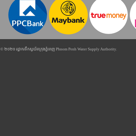
© ២០២១ រដ្ឋាករទឹកស្វយ័តក្រុងភ្នំពេញ Phnom Penh Water Supply Authority.