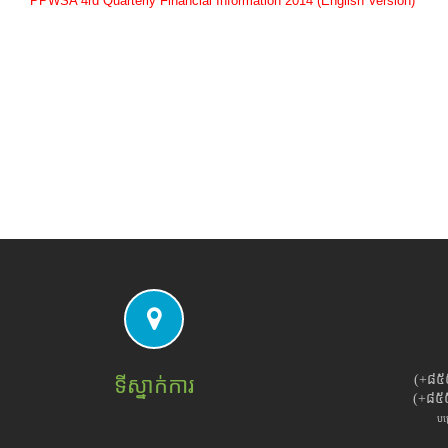
PPWSA 4rd Quarterly Financial Information 2014 (English Version)
(+៨៥
ទីស្នាក់ការ
(+៨៥
បម