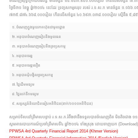
ចំណេញសុទ្ធក្រោយបង់ពន្ធ មានចំនួន ៤៥.៤៥៣.៩៥១.០០០រៀល កើនលើសចំនួន ៧.៣៦៥
ថ្ងៃទី៣១ ខែធ្នូ ឆ្នំា២០១៤ នេះដែរ ទ្រព្យសកម្មសរុប របស់ រ.ទ.ស.ភ មានចំនួ
៧៣៥.៨៧៤.៦៦៨.០០០រៀល កើនលើសចំនួន ៤០.៦៩៣.០៣៨.០០០រៀល ស្មើនឹង ៥,៨៥% ។ ស
១. ចំណេញក្នុងមួយភាគហ៊ុនជាមូលដ្ឋាន
២. អនុបាតចំណេញធៀបនឹងមូលធន
៣.​ អនុបាតចំណេញធៀបនឹងទ្រព្យសកម្ម
៤. អនុបាតចរន្ត
៥.​ អនុបាតចរន្តលឿន
៦.​ អនុបាតជុំបង្វិលទ្រព្យសកម្ម
៧. ថ្លៃដើមមធ្យម
៨. ថ្លៃលក់ទឹកមធ្យម
៩. សន្ទស្សន៍និយោជិតធៀបអតិថិជន(នាក់/១០០០អតិថិជន)
សម្រាប់ទិសដៅត្រីមាសបន្ទាប់ រ.ទ.ស.ភ.រំពឹងថានឹងទទួលបានចំណេញពិត មិនតិចជាង ១
សូមអានរបាយការណ៍ប្រចាំត្រីមាសទី៤ ឆ្នាំ២០១៤ ទាំងស្រុង ដោយទាញយក (Download)
PPWSA 4rd Quarterly Financial Report 2014 (Khmer Version)