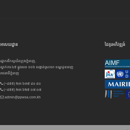
អាសយដ្ឋាន
ដៃគូរអភិវឌ្ឍន៍
រដ្ឋាករទឹកស្វយ័តក្រុងភ្នំពេញ,
ស្នាក់ការ ៤៥ ផ្លូវលេខ ១០៦ សង្កាត់ស្រះចក ខណ្ឌដូនពេញ
រាជធានីភ្នំពេញ
(+៨៥៥) ២៣ ៦៣៥ ៨០ ៨០
(+៨៥៥) ២៣ ៦២៥ ០៧ ០៧
admin@ppwsa.com.kh