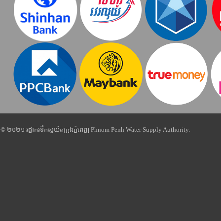
© ២០២១ រដ្ឋាករទឹកស្វយ័តក្រុងភ្នំពេញ Phnom Penh Water Supply Authority.