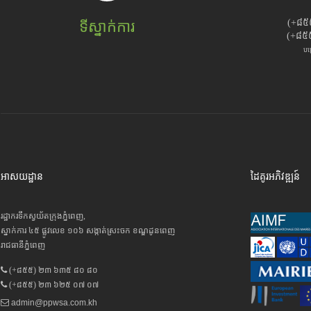
(+៨៥
ទីស្នាក់ការ
(+៨៥
បម
អាសយដ្ឋាន
ដៃគូរអភិវឌ្ឍន៍
រដ្ឋាករទឹកស្វយ័តក្រុងភ្នំពេញ,
ស្នាក់ការ ៤៥ ផ្លូវលេខ ១០៦ សង្កាត់ស្រះចក ខណ្ឌដូនពេញ
រាជធានីភ្នំពេញ
(+៨៥៥) ២៣ ៦៣៥ ៨០ ៨០
(+៨៥៥) ២៣ ៦២៥ ០៧ ០៧
admin@ppwsa.com.kh