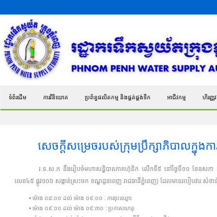
ទំព័រដើម
ការវិនិយោគ
ប្រព័ន្ធផលិតកម្ម និងផ្គត់ផ្គង់ទឹក
អាជីវកម្ម
ហិរញ្ញវត
សេចក្តីសម្រេចរបស់ក្រុមប្រឹក្សាភិបាលក្ន
រ.ទ.ស.ភ នឹងរៀបចំមហាសន្និបាតភាគហ៊ុនិក លើកទី៥ នៅថ្ងៃទី១១ ខែឧសភា ឆ្នាំ២០១៧ ច
លេខ៤៥ ផ្លូវ១០៦ សង្កាត់ស្រះចក ខណ្ឌដូនពេញ រាជធានីភ្នំពេញ) ដែលមានរបៀបវារៈសំខា
• ម៉ោង ០៨:០០ ដល់ ម៉ោង ០៩:០០ : ការចុះឈ្មោះ
• ម៉ោង ០៩:០០ ដល់ ម៉ោង ០៩:៣០ : ប្រកាសហេតុ