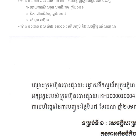
• ម៉ោង ០៩:៣០ ដល់ ម៉ោង ១០:៣០ : បទបង្ហាញស្តីពីលទ្ធផលអាជីវកម្ម
ក- របាយការណ៍លទ្ធផលអាជីវកម្ម ឆ្នាំ២០១៦
ខ- ទិសដៅអាជីវកម្ម ឆ្នាំ២០១៧
គ- សំណួរ-ចម្លើយ
• ម៉ោង ១០:៣០ ដល់ ម៉ោង ១១:០០ : មតិបញ្ចប់ និងសេចក្តីថ្លែងអំណរគុណ