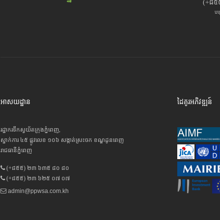
(+៨៥
បម
អាសយដ្ឋាន
ដៃគូរអភិវឌ្ឍន៍
រដ្ឋាករទឹកស្វយ័តក្រុងភ្នំពេញ,
ស្នាក់ការ ៤៥ ផ្លូវលេខ ១០៦ សង្កាត់ស្រះចក ខណ្ឌដូនពេញ
រាជធានីភ្នំពេញ
(+៨៥៥) ២៣ ៦៣៥ ៨០ ៨០
(+៨៥៥) ២៣ ៦២៥ ០៧ ០៧
admin@ppwsa.com.kh