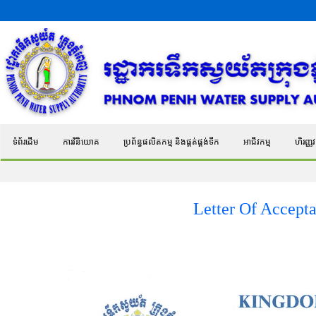
ទំព័រដើម
ការវិនិយោគ
ប្រព័ន្ធផលិតកម្ម និងផ្គត់ផ្គង់ទឹក
អាជីវកម្ម
ហិរញ្ញវត
Letter Of Accept