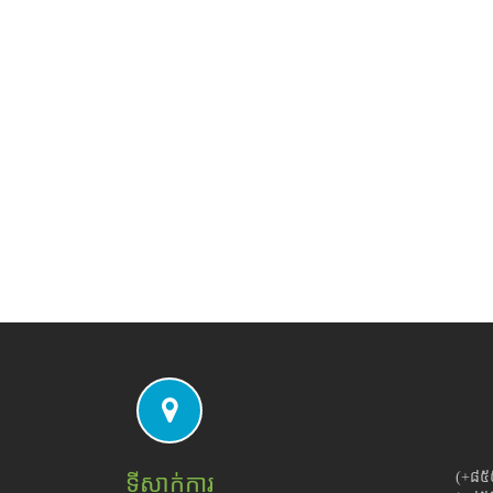
(+៨៥
ទីស្នាក់ការ