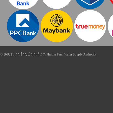
© ២០២១ រដ្ឋាករទឹកស្វយ័តក្រុងភ្នំពេញ Phnom Penh Water Supply Authority.