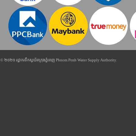
© ២០២១ រដ្ឋាករទឹកស្វយ័តក្រុងភ្នំពេញ Phnom Penh Water Supply Authority.