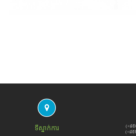
(+៨៥
ទីស្នាក់ការ
(+៨៥