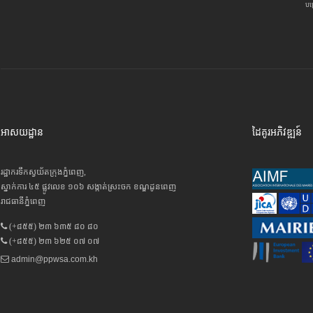
បម
អាសយដ្ឋាន
ដៃគូរអភិវឌ្ឍន៍
រដ្ឋាករទឹកស្វយ័តក្រុងភ្នំពេញ,
ស្នាក់ការ ៤៥ ផ្លូវលេខ ១០៦ សង្កាត់ស្រះចក ខណ្ឌដូនពេញ
រាជធានីភ្នំពេញ
(+៨៥៥) ២៣ ៦៣៥ ៨០ ៨០
(+៨៥៥) ២៣ ៦២៥ ០៧ ០៧
admin@ppwsa.com.kh