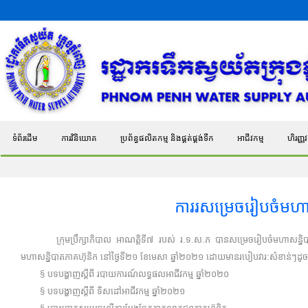
ទំព័រដើម
ការវិនិយោគ
ប្រព័ន្ធផលិតកម្ម និងផ្គត់ផ្គង់ទឹក
អាជីវកម្ម
ហិរញ្ញវត
ការរសម្រេចរៀបចំមហា
ក្រុមប្រឹក្សាភិបាល អាណត្តិទី៧ របស់ រ.ទ.ស.ភ បានសម្រេចរៀបចំមហាសន្និបាតភ
មហាសន្និបាតភាគហ៊ុនិក នៅថ្ងៃទី២១ ខែមេសា ឆ្នាំ២០២១ ដោយមានរបៀបវារ:សំខាន់ៗដូ
§ បទបង្ហាញស្តីពី របាយការណ៍លទ្ធផលអាជីវកម្ម ឆ្នាំ២០២០
§ បទបង្ហាញស្តីពី ទិសដៅអាជីវកម្ម ឆ្នាំ២០២១