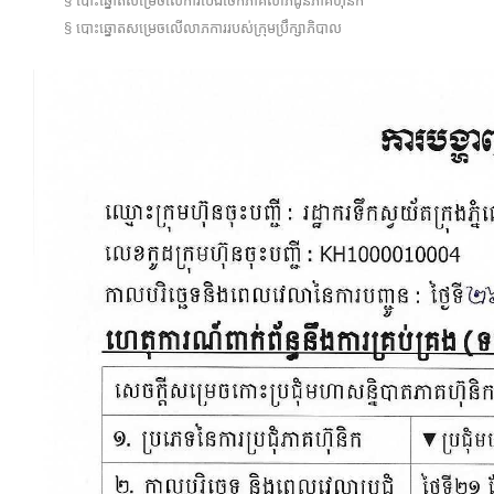
§ បោះឆ្នោតសម្រេចលើការបែងចែកភាគលាភជូនភាគហ៊ុនិក
§ បោះឆ្នោតសម្រេចលើលាភការរបស់ក្រុមប្រឹក្សាភិបាល