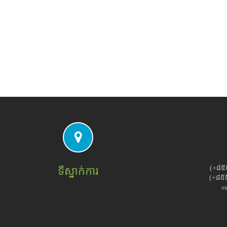
(+៨៥
ទីស្នាក់ការ
(+៨៥
បម