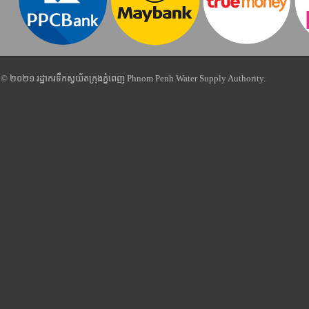
© ២០២១ រដ្ឋាករទឹកស្វយ័តក្រុងភ្នំពេញ Phnom Penh Water Supply Authority.