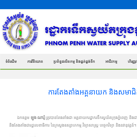
ទំព័រដើម
ការវិនិយោគ
ប្រព័ន្ធផលិតកម្ម និងផ្គត់ផ្គង់ទឹក
អាជីវកម្ម
ហិរញ្ញវត
ការតែងតាំងអគ្គនាយក និងសមាជិកក្រ
ឯកឧត្តម
ឡុង ណារ៉ូ
ត្រូវបានតែងតាំងជា អគ្គនាយករដ្ឋាករទឹកស្វយ័តក្រុងភ្នំពេញ និងជ
និងតែងតាំងជារដ្ឋលេខាធិការ នៃក្រសួងឧស្សាហកម្ម វិទ្យាសាស្ត្រ បច្ចេកវិទ្យា និងនវានុវត្តន៍។