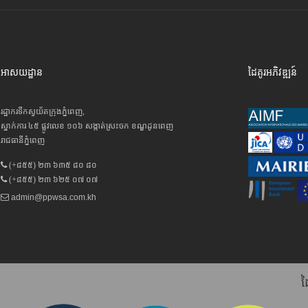
អាសយដ្ឋាន
ដៃគូរអភិវឌ្ឍន៍
រដ្ឋាករទឹកស្វយ័តក្រុងភ្នំពេញ,
ស្នាក់ការ ៤៥ ផ្លូវលេខ ១០៦ សង្កាត់ស្រះចក ខណ្ឌដូនពេញ
រាជធានីភ្នំពេញ
(+៨៥៥) ២៣ ៦៣៥ ៨០ ៨០
(+៨៥៥) ២៣ ៦២៥ ០៧ ០៧
admin@ppwsa.com.kh
ដ