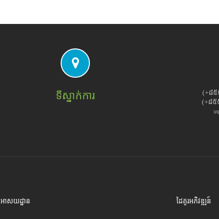
(+៨៥
ទីស្នាក់ការ
(+៨៥
បម
អាសយដ្ឋាន
ដៃគូរអភិវឌ្ឍន៍