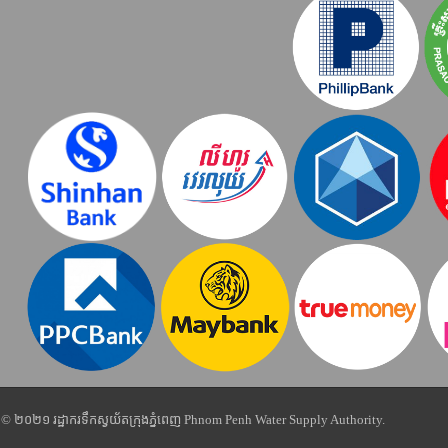
© ២០២១ រដ្ឋាករទឹកស្វយ័តក្រុងភ្នំពេញ Phnom Penh Water Supply Authority.