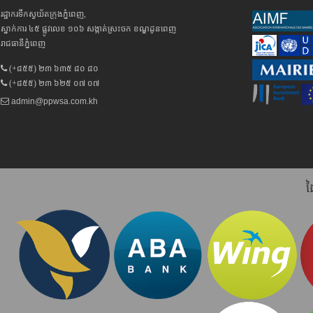
រដ្ឋាករទឹកស្វយ័តក្រុងភ្នំពេញ,
ស្នាក់ការ ៤៥ ផ្លូវលេខ ១០៦ សង្កាត់ស្រះចក ខណ្ឌដូនពេញ
រាជធានីភ្នំពេញ
(+៨៥៥) ២៣ ៦៣៥ ៨០ ៨០
(+៨៥៥) ២៣ ៦២៥ ០៧ ០៧
admin@ppwsa.com.kh
ដ