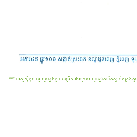
*** ពាក្យសុំចុះឈ្មោះប្រឡងចូលបម្រើការងារក្របខណ្ឌរដ្ឋាករទឹកស្វយ័តក្រុងភ្ន