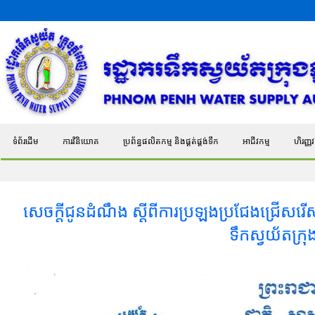
ទំព័រដើម
ការវិនិយោគ
ប្រព័ន្ធផលិតកម្ម និងផ្គត់ផ្គង់ទឹក
អាជីវកម្ម
ហិរញ្ញវត
សេចក្តីជូនដំណឹង ស្តីពីការប្រឡងប្រជែងជ្រើសរើស ប
ទឹកស្វយ័តក្រុ