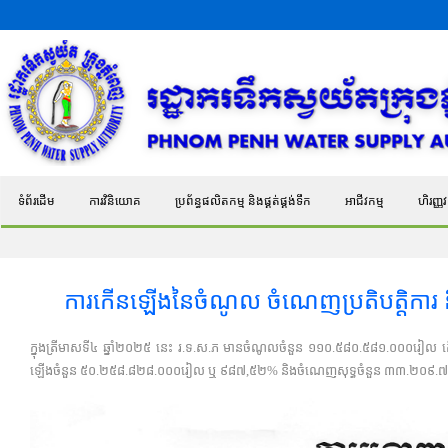
ទំព័រដើម
ការវិនិយោគ
ប្រព័ន្ធផលិតកម្ម និងផ្គត់ផ្គង់ទឹក
អាជីវកម្ម
ហិរញ្ញវត
ការកើនឡើងនៃចំណូល ចំណេញប្រតិបត្តិការ និ
ក្នុងត្រីមាសទី៤ ឆ្នាំ២០២៥ នេះ រ.ទ.ស.ភ មានចំណូលចំនួន ១១០.៥៨០.៥៨១.០០០រៀ
ឡើង​​​​​ចំនួន ៥០.២៥៨.៨២៨.០០០រៀល ឬ ៩៨៧,៥២% និងចំណេញសុទ្ធចំនួន ៣៣.២០៩