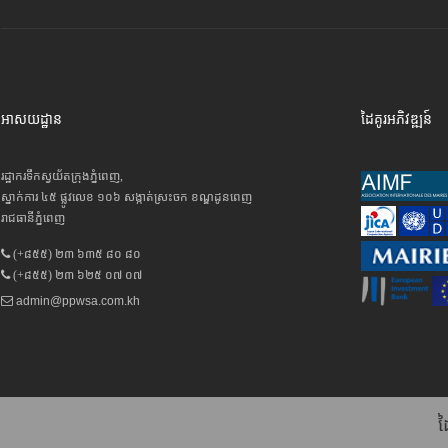
អាសយដ្ឋាន
ដៃគូរអភិវឌ្ឍន៍
រដ្ឋាករទឹកស្វយ័តក្រុងភ្នំពេញ,
ស្នាក់ការ ៤៥ ផ្លូវលេខ ១០៦ សង្កាត់ស្រះចក ខណ្ឌដូនពេញ
រាជធានីភ្នំពេញ
(+៨៥៥) ២៣ ៦៣៥ ៨០ ៨០
(+៨៥៥) ២៣ ៦២៥ ០៧ ០៧
admin@ppwsa.com.kh
ដ