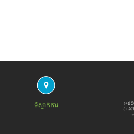
(+៨៥
ទីស្នាក់ការ
(+៨៥
បម