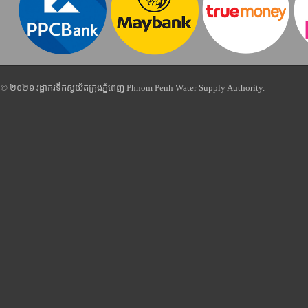
© ២០២១ រដ្ឋាករទឹកស្វយ័តក្រុងភ្នំពេញ Phnom Penh Water Supply Authority.