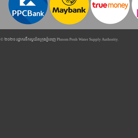
© ២០២១ រដ្ឋាករទឹកស្វយ័តក្រុងភ្នំពេញ Phnom Penh Water Supply Authority.