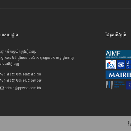
អាសយដ្ឋាន
ដៃគូរអភិវឌ្ឍន៍
រដ្ឋាករទឹកស្វយ័តក្រុងភ្នំពេញ,
ស្នាក់ការ ៤៥ ផ្លូវលេខ ១០៦ សង្កាត់ស្រះចក ខណ្ឌដូនពេញ
រាជធានីភ្នំពេញ
(+៨៥៥) ២៣ ៦៣៥ ៨០ ៨០
(+៨៥៥) ២៣ ៦២៥ ០៧ ០៧
admin@ppwsa.com.kh
ដ