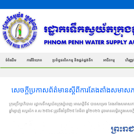
ទំព័រដើម
ការវិនិយោគ
ប្រព័ន្ធផលិតកម្ម និងផ្គត់ផ្គង់ទឹក
អាជីវកម្ម
ហិរញ្ញវត
សេចក្តីប្រកាសព័ត៌មានស្តីពីការតែងតាំងសមាសភា
ក្រុមប្រឹក្សាភិបាល រដ្ឋាករទឹកស្វយ័តក្រុងភ្នំពេញ អាណត្តិទី៩ បានសម្រេច តែងតាំងស
ឆ្នាំម្សាញ់ សប្តស័ក ព.ស.២៥៦៩ ត្រូវនឹងថ្ងៃទី២៥ ខែមីនា ឆ្នាំ២០២៦ ដូចមានលម្អិតក្នុងសេចក្ត