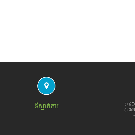
(+៨៥
ទីស្នាក់ការ
(+៨៥
បម