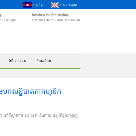
ភាសាខ្មែរ
ភាសាអង់គ្លេស
ម:
ទំនាក់ទំនង ២៤ម៉ោង/២៤ម៉ោង:
 ដល់ ៤:៣០ល្ងាច
០២៣ ៦៣៥ ៨០ ៨០ / ០២៣ ៦២៥ ០៧ ០៧
អំពី រ.ទ.ស.ភ
ទំនាក់ទំនង
មហាសន្និបាតភាគហ៊ុនិក
ឹក នៅទីស្នាក់ការ រ.ទ.ស.ភ និងតាមរយៈប្រព័ន្ធអនឡាញ