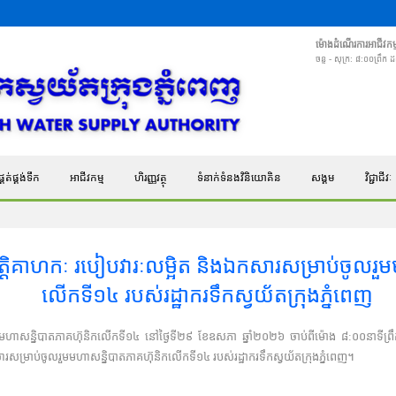
ម៉ោងដំណើរការអាជីវកម្
ចន្ទ - សុក្រ: ៨:០០ព្រឹក
គត់ផ្គង់ទឹក
អាជីវកម្ម
ហិរញ្ញវត្ថុ
ទំនាក់ទំនងវិនិយោគិន
សង្គម
វិជ្ជាជីវៈ
តិគាហកៈ របៀបវារៈលម្អិត និងឯកសារសម្រាប់ចូលរួម
លើកទី១៤ របស់រដ្ឋាករទឹកស្វយ័តក្រុងភ្នំពេញ
ៀបចំមហាសន្និបាតភាគហ៊ុនិកលើកទី១៤ នៅថ្ងៃទី២៩ ខែឧសភា ឆ្នាំ២០២៦ ចាប់ពីម៉ោង ៨:០០នាទីព្រ
រសម្រាប់ចូលរួមមហាសន្និបាតភាគហ៊ុនិកលើកទី១៤ របស់រដ្ឋាករទឹកស្វយ័តក្រុងភ្នំពេញ។