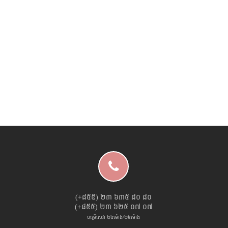
(+៨៥៥) ២៣ ៦៣៥ ៨០ ៨០
(+៨៥៥) ២៣ ៦២៥ ០៧ ០៧
បម្រើសេវា ២៤ម៉ោង/២៤ម៉ោង