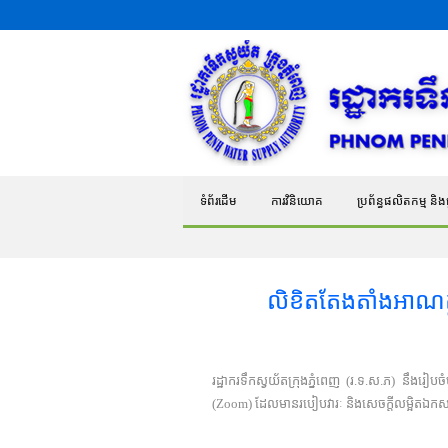
ទំព័រដើម
ការវិនិយោគ
ប្រព័ន្ធផលិតកម្ម និងផ្
លិខិតតែងតាំងអាណត្
រដ្ឋាករទឹកស្វយ័តក្រុងភ្នំពេញ (រ.ទ.ស.ភ) នឹងរ
(Zoom) ដែលមានរបៀបវារៈ និងសេចក្តីលម្អិតឯកសា