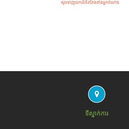
សូមទាញយកលិខិតតែងតាំងអ្នកតំណាង
ទីស្នាក់ការ