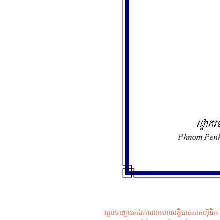
សូមទាញយកឯកសារមហាសន្និបាតភាគហ៊ុនិក