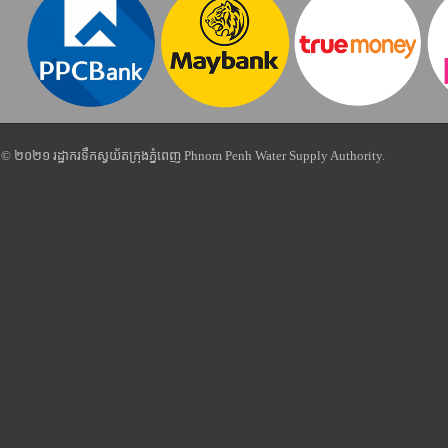
© ២០២១ រដ្ឋាករទឹកស្វយ័តក្រុងភ្នំពេញ Phnom Penh Water Supply Authority.