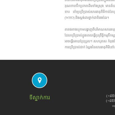
គុណភាពទឹកប្រភពដើមទាំងស្រុង មានន័
ទាប នាំឲ្យប្រើប្រាស់សារធាតុគីមីកាន
(WHO) និងស្តង់ដារថ្នាក់ជាតិផងដែរ។
តារាងខាងក្រោមបង្ហាញពីបរិមាណសារធាតុគី
ដែលប្រើប្រាស់ក្នុងពេលធ្វើប្រព្រឹត្តិ
អាចធ្វើអោយប្រែប្រួល។ សហគ្រាស កំពុងតែស្ន
ការប្រើប្រាស់ជាក់ ស្តែងនៃសារធាតុគីមី
(+៨៥
ទីស្នាក់ការ
(+៨៥
បម