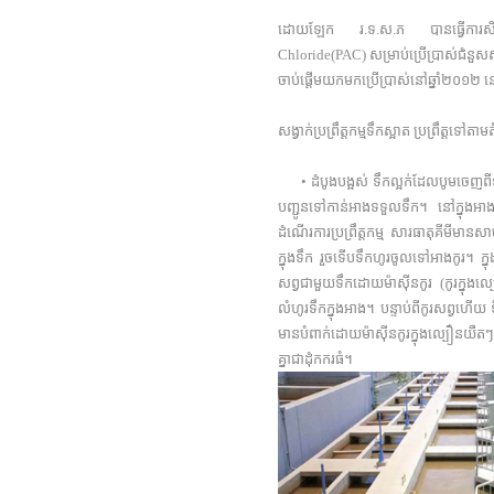
ដោយឡែក រ.ទ.ស.ភ បានធ្វើការសិក្សា
Chloride(PAC) សម្រាប់ប្រើប្រាស់ជំនួសស
ចាប់ផ្តើមយកមកប្រើប្រាស់នៅឆ្នាំ២០១២ 
សង្វាក់ប្រព្រឹត្តកម្មទឹកស្អាត ប្រព្រឹត្តទ
• ដំបូងបង្អស់ ទឹកល្អក់ដែលបូមចេញពីទន
បញ្ជូនទៅកាន់អាងទទួលទឹក។ នៅ​ក្នុង​អ
ដំណើរការប្រព្រឹត្តកម្ម សារធាតុគីមីមានសាច
ក្នុងទឹក រួចទើបទឹកហូរចូលទៅអាងកូរ។ ក្នុ
សព្វ​ជាមួយ​ទឹកដោយម៉ាស៊ីនកូរ (កូរក្ន
លំហូរទឹកក្នុងអាង។ បន្ទាប់ពីកូរសព្វហើយ ទ
មាន​បំពាក់​ដោយម៉ាស៊ីនកូរក្នុងល្បឿនយឺ
គ្នាជាដុំកករធំ។