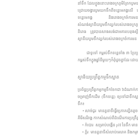
នាំទឹក ដែលក្នុងនោះរោងចក្រភូមិព្រែក​បូ
ជ្រោយចង្វារបូមយកទឹកពីទន្លេ​មេគង្គលើ
ទន្លេមេគង្គ និង​រោង​ចក្រ​ចំការមនប
សំណង់ស្ថា​នីយ​បូមទឹកល្អក់របស់រោងចក្រភ
និរោធ ត្រូវបាន​សាង​សង់​ជាអគារបេតុងស្
ស្ថានីយបូមទឹកល្អក់របស់រោងចក្រចំការមន
ជាទូទៅ កម្ពស់ទឹកទន្លេទាំង ៣ ប្រែ
កម្ពស់ទឹកក្នុងឆ្នាំនីមួយៗក៏ពុំដូចគ្នា
ស្ថានីយប្រព្រឹត្តកម្មទឹកស្អាត
ប្រព័ន្ធប្រព្រឹត្តកម្មកម្មទឹកចែកជា ៦ដំណ
ចម្រាញ់ទឹកដើម (ទឹកទន្លេ) ឲ្យទៅជាទឹកស្អា
ទឹក៖
• សាច់ជូរៈ មានតួនាទីធ្វើឲ្យភាគល្អិតតូចៗ
គីមីសរីរាង្គ កាកសំណល់ពីដំណើរការប្រព្រឹ
• កំបោរៈ សម្រាប់បង្កើន pH នៃទឹក មានន
• ក្ល័រៈ មានតួនាទីសំលាប់មេរោគ និងកម្ចា