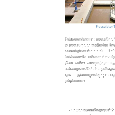
ទឹកដែលចេញពីអាងច្រោះ ត្រុវមានកំរិតល
រួច ត្រូវបានបញ្ចូលសារធាតុក្ល័រទៅក្នុង 
សារធាតុស្លែដែលនៅសេសសល់ និងបំរុង
បំពង់ចែកចាយទឹក ជាពិសេសនៅតាមបរិក្ខា
រូប៊ីណេ ជាដើម។ ការបញ្ចូលក្ល័រត្រូវបានត្រ
សេរីសមល្មមតាមកំរិតកំនត់នៅក្នុងទឹក
ស្អាត ត្រូវបានបញ្ជូនទៅស្តុកក្នុងអាងស្
ប្រព័ន្ធចែកចាយ។
• ដោយសារតម្រូវការទឹកស្អាតប្រចាំម៉ោងមិ