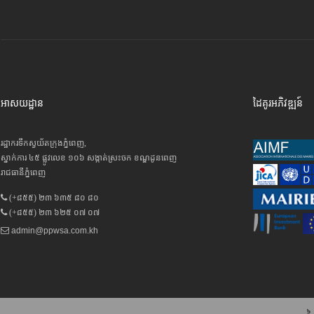
អាសយដ្ឋាន
ដៃគូរអភិវឌ្ឍន៍
រដ្ឋាករទឹកស្វយ័តក្រុងភ្នំពេញ,
ស្នាក់ការ ៤៥ ផ្លូវលេខ ១០៦ សង្កាត់ស្រះចក ខណ្ឌដូនពេញ
រាជធានីភ្នំពេញ
(+៨៥៥) ២៣ ៦៣៥ ៨០ ៨០
(+៨៥៥) ២៣ ៦២៥ ០៧ ០៧
admin@ppwsa.com.kh