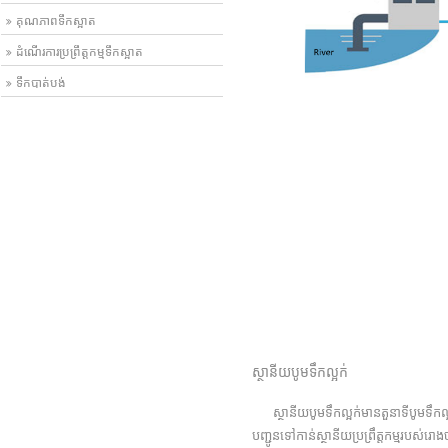
គុណភាពទឹកស្អាត
ដំណើរការប្រព្រឹត្តកម្មទឹកស្អាត
ទឹកបាត់បង់
ស្ថានីយបូមទឹកល្អក់
ស្ថានីយបូមទឹកល្អក់មានតួនាទីបូមទឹកល្អក់
បញ្ជូនទៅកាន់ស្ថានីយប្រព្រឹត្តកម្មរបស់រោងចក