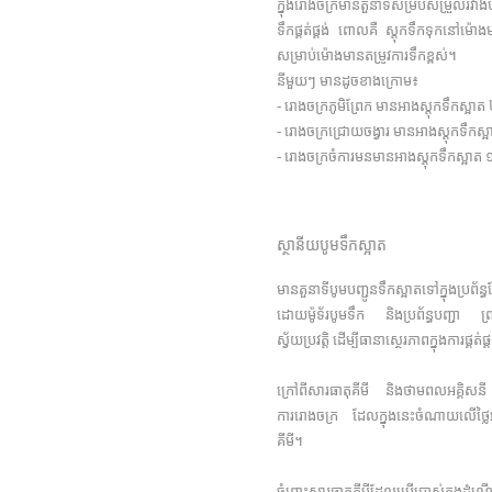
ក្នុងរោងចក្រមានតួនាទីសម្របសម្រួលរវាង
ទឹកផ្គត់ផ្គង់ ពោលគឺ ស្តុកទឹកទុកនៅម៉ោងម
សម្រាប់ម៉ោងមានតម្រូវការទឹកខ្ពស់។ ស
នីមួយៗ មានដូចខាងក្រោម៖
- រោងចក្រភូមិព្រែក មានអាងស្តុកទឹកស្អាត
- រោងចក្រជ្រោយចង្វារ មានអាងស្តុកទឹកស្
- រោងចក្រចំការមនមានអាងស្តុកទឹកស្អាត 
ស្ថានីយបូមទឹកស្អាត
មានតួនាទីបូមបញ្ជូនទឹកស្អាតទៅក្នុងប្រព
ដោយម៉ូទ័របូមទឹក និងប្រព័ន្ធបញ្ជា ព្រ
ស្វ័យប្រវត្តិ ដើម្បីធានាស្ថេរភាពក្នុងការផ្គត់ផ្
ក្រៅពីសារធាតុគីមី និងថាមពលអគ្គិសន
ការរោងចក្រ ដែលក្នុងនេះចំណាយលើថ្លៃអគ្
គីមី។
ចំពោះសារធាតុគីមីដែលប្រើប្រាស់ក្នុងដំណើ